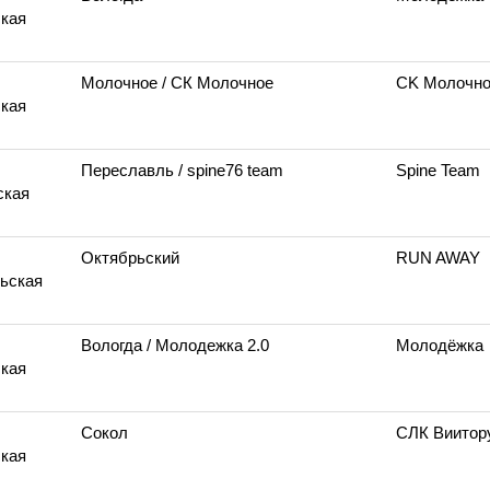
кая
Молочное
/ СК Молочное
СK Молочн
кая
Переславль
/ spine76 team
Spine Team
ская
Октябрьский
RUN AWAY
ьская
Вологда
/ Молодежка 2.0
Молодёжка
кая
Сокол
СЛК Виитор
кая