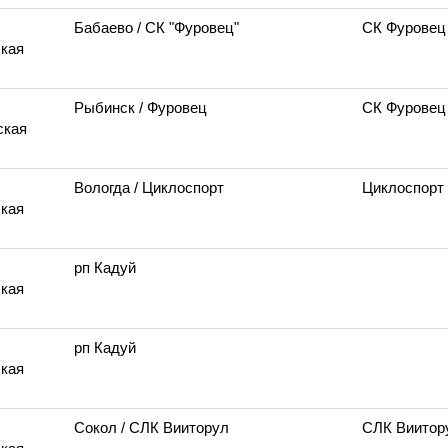
Бабаево
/ СК "Фуровец"
СК Фуровец
кая
Рыбинск
/ Фуровец
СК Фуровец
ская
Вологда
/ Циклоспорт
Циклоспорт
кая
рп Кадуй
кая
рп Кадуй
кая
Сокол
/ СЛК Вииторул
СЛК Виитор