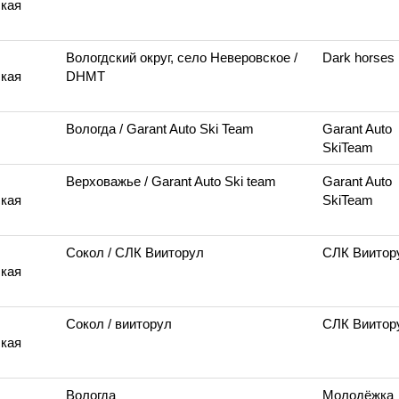
кая
Вологдский округ, село Неверовское
/
Dark horses
кая
DHMT
Вологда
/ Garant Auto Ski Team
Garant Auto
SkiTeam
Верховажье
/ Garant Auto Ski team
Garant Auto
кая
SkiTeam
Сокол
/ СЛК Вииторул
СЛК Виитор
кая
Сокол
/ вииторул
СЛК Виитор
кая
Вологда
Молодёжка