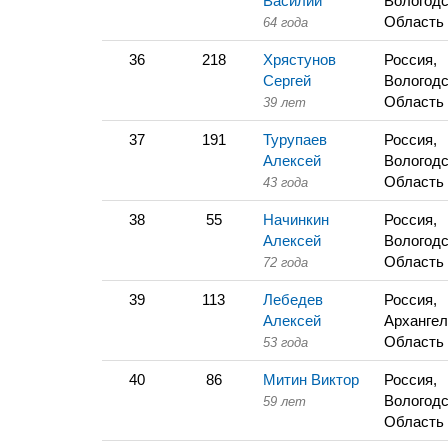
Василий
Вологодс
Область
64 года
36
218
Хрястунов
Россия,
Сергей
Вологодс
Область
39 лет
37
191
Турупаев
Россия,
Алексей
Вологодс
Область
43 года
38
55
Начинкин
Россия,
Алексей
Вологодс
Область
72 года
39
113
Лебедев
Россия,
Алексей
Архангел
Область
53 года
40
86
Митин Виктор
Россия,
Вологодс
59 лет
Область