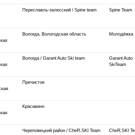
Переславль-залесский
/ Spine team
Spine Team
Вологда, Вологодская область
Молодёжка
кая
Вологда
/ Garant Auto Ski team
Garant Auto
кая
SkiTeam
Пречистое
ская
Красавино
кая
Череповецкий район
/ CheR.SKI Team
CheR.SKI T