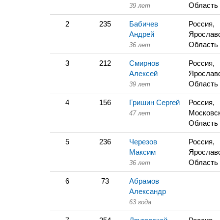
Область
39 лет
2
235
Бабичев
Россия,
Андрей
Ярослав
Область
36 лет
3
212
Смирнов
Россия,
Алексей
Ярослав
Область
39 лет
4
156
Гришин Сергей
Россия,
Московс
47 лет
Область
5
236
Черезов
Россия,
Максим
Ярослав
Область
36 лет
6
73
Абрамов
Александр
63 года