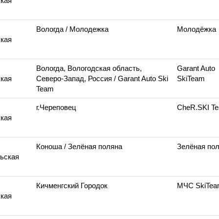
кая
Вологда
/ Молодежка
Молодёжка
кая
Вологда, Вологодская область,
Garant Auto
кая
Северо-Запад, Россия
/ Garant Auto Ski
SkiTeam
Team
г.Череповец
CheR.SKI T
кая
Коноша
/ Зелёная поляна
Зелёная по
ьская
Кичменгский Городок
МЧС SkiTe
кая