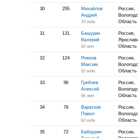
30
255
Михайлов
Россия,
Андрей
Вологодс
Область
33 года
31
131
Башурин
Россия,
Валерий
Ярослав
Область
50 лет
32
124
Рожков
Россия,
Максим
Вологодс
Область
52 года
33
96
Гребнев
Россия,
Алексей
Вологодс
Область
56 лет
34
76
Варатков
Россия,
Павел
Вологодс
Область
62 года
35
72
Бабаурин
Россия,