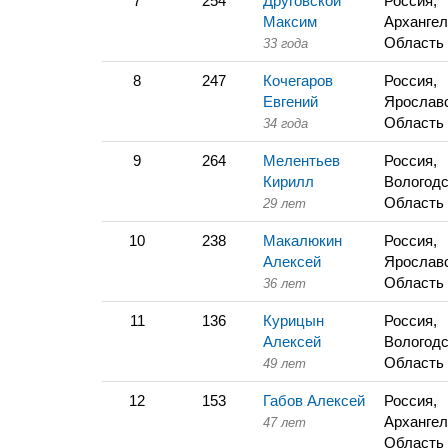
7
254
Друговской
Россия,
Максим
Архангел
Область
33 года
8
247
Кочегаров
Россия,
Евгений
Ярослав
Область
34 года
9
264
Мелентьев
Россия,
Кирилл
Вологодс
Область
29 лет
10
238
Макалюкин
Россия,
Алексей
Ярослав
Область
36 лет
11
136
Курицын
Россия,
Алексей
Вологодс
Область
49 лет
12
153
Габов Алексей
Россия,
Архангел
47 лет
Область