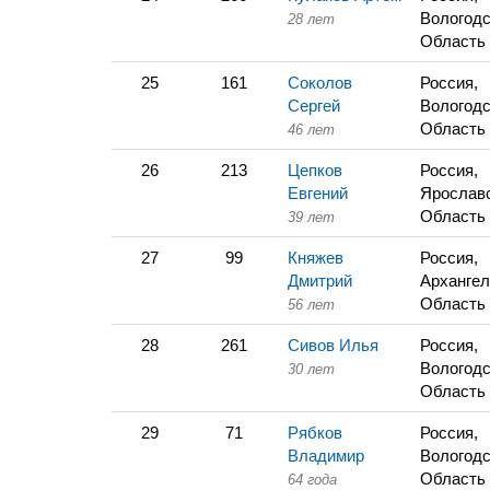
Вологодс
28 лет
Область
25
161
Соколов
Россия,
Сергей
Вологодс
Область
46 лет
26
213
Цепков
Россия,
Евгений
Ярослав
Область
39 лет
27
99
Княжев
Россия,
Дмитрий
Архангел
Область
56 лет
28
261
Сивов Илья
Россия,
Вологодс
30 лет
Область
29
71
Рябков
Россия,
Владимир
Вологодс
Область
64 года