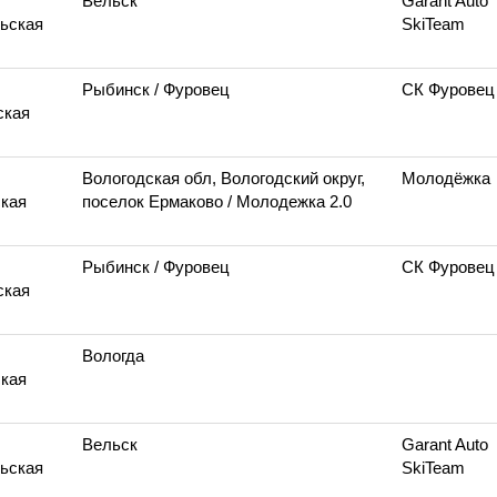
Вельск
Garant Auto
ьская
SkiTeam
Рыбинск
/ Фуровец
СК Фуровец
ская
Вологодская обл, Вологодский округ,
Молодёжка
кая
поселок Ермаково
/ Молодежка 2.0
Рыбинск
/ Фуровец
СК Фуровец
ская
Вологда
кая
Вельск
Garant Auto
ьская
SkiTeam