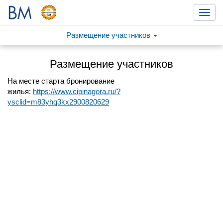
Toggl
navig
Размещение участников
Размещение участников
На месте старта бронирование
жилья:
https://www.cipinagora.ru/?
ysclid=m83yhq3kx2900820629