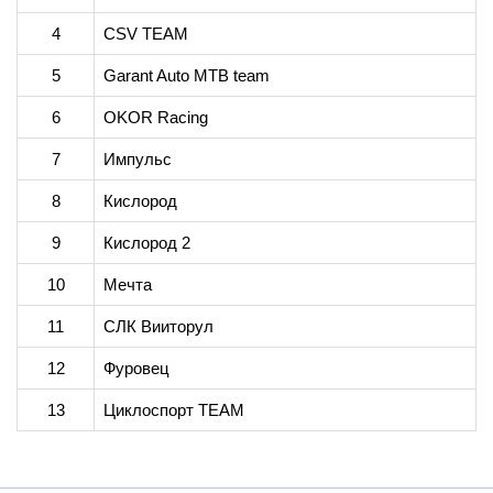
4
CSV TEAM
5
Garant Auto MTB team
6
OKOR Racing
7
Импульс
8
Кислород
9
Кислород 2
10
Мечта
11
СЛК Вииторул
12
Фуровец
13
Циклоспорт TEAM