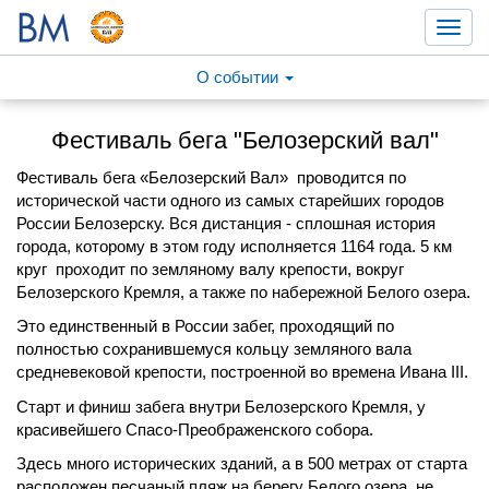
Toggl
navig
О событии
Фестиваль бега "Белозерский вал"
Фестиваль бега «Белозерский Вал»
проводится по
исторической части одного из самых старейших городов
России Белозерску. Вся дистанция - сплошная история
города, которому в этом году исполняется 1164 года. 5 км
круг проходит по земляному валу крепости, вокруг
Белозерского Кремля, а также по набережной Белого озера.
Это единственный в России забег, проходящий по
полностью сохранившемуся кольцу земляного вала
средневековой крепости, построенной во времена Ивана III.
Старт и финиш забега внутри Белозерского Кремля, у
красивейшего Спасо-Преображенского собора.
Здесь много исторических зданий, а в 500 метрах от старта
расположен песчаный пляж на берегу Белого озера, не