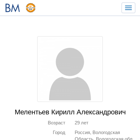
Toggl
navig
Мелентьев Кирилл Александрович
Возраст
29 лет
Город
Россия, Вологодская
Область, Вологодская обл,