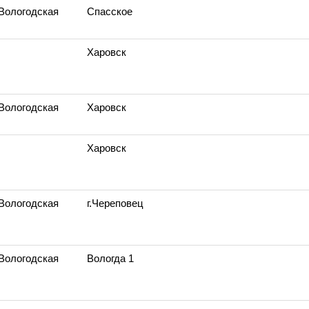
 Вологодская
Спасское
Харовск
 Вологодская
Харовск
Харовск
 Вологодская
г.Череповец
 Вологодская
Вологда 1