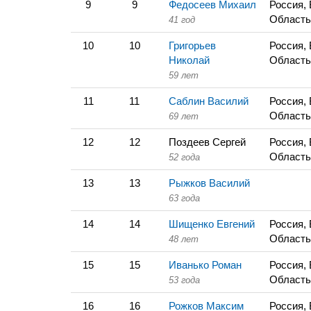
9
9
Федосеев Михаил
Россия,
Область
41 год
10
10
Григорьев
Россия,
Николай
Область
59 лет
11
11
Саблин Василий
Россия,
Область
69 лет
12
12
Поздеев Сергей
Россия,
Область
52 года
13
13
Рыжков Василий
63 года
14
14
Шищенко Евгений
Россия,
Область
48 лет
15
15
Иванько Роман
Россия,
Область
53 года
16
16
Рожков Максим
Россия,