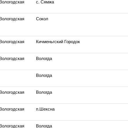
 Вологодская
с. Сямжа
 Вологодская
Сокол
 Вологодская
Кичменьгский Городок
 Вологодская
Вологда
Вологда
 Вологодская
Вологда
 Вологодская
п.Шексна
 Вологодская
Вологда