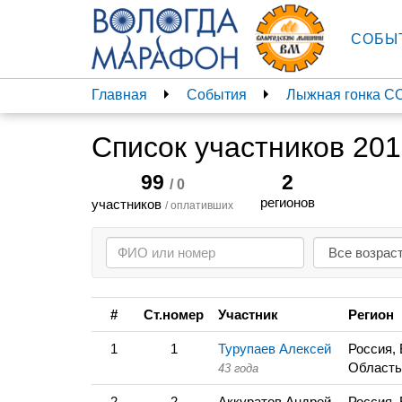
СОБЫ
Главная
События
Лыжная гонка С
Список участников 20
99
2
/ 0
регионов
участников
/ оплативших
#
Ст.номер
Участник
Регион
1
1
Турупаев Алексей
Россия,
Область
43 года
2
2
Аккуратов Андрей
Россия,