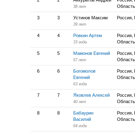
Область
38 лет
3
3
Устинов Максим
Россия,
39 лет
4
4
Ровкин Артем
Россия,
Область
33 года
5
5
Мамонов Евгений
Россия,
Область
57 лет
6
6
Богомолов
Россия,
Евгений
Область
63 года
7
7
Яковлев Алексей
Россия,
Область
40 лет
8
8
Бабаурин
Россия,
Василий
Область
64 года