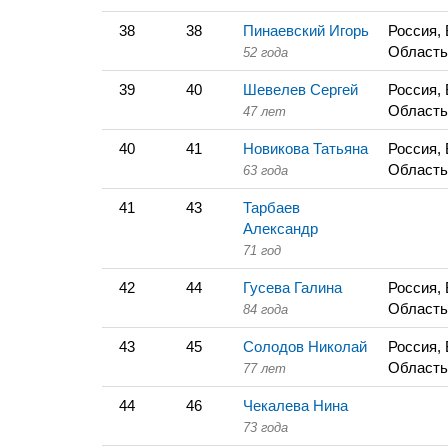
38
38
Пинаевский Игорь
Россия,
Область
52 года
39
40
Шевелев Сергей
Россия,
Область
47 лет
40
41
Новикова Татьяна
Россия,
Область
63 года
41
43
Тарбаев
Александр
71 год
42
44
Гусева Галина
Россия,
Область
84 года
43
45
Солодов Николай
Россия,
Область
77 лет
44
46
Чекалева Нина
73 года