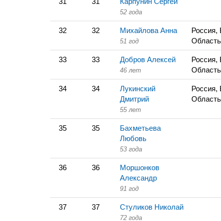
31
31
Карпунин Сергей
52 года
32
32
Михайлова Анна
Россия,
Область
51 год
33
33
Добров Алексей
Россия,
Область
46 лет
34
34
Лукинский
Россия,
Дмитрий
Область
55 лет
35
35
Бахметьева
Любовь
53 года
36
36
Моршонков
Александр
91 год
37
37
Стуликов Николай
72 года