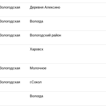
 Вологодская
Деревня Алексино
 Вологодская
Вологда
 Вологодская
Вологодский район
Харовск
 Вологодская
Молочное
 Вологодская
г.Сокол
Вологда