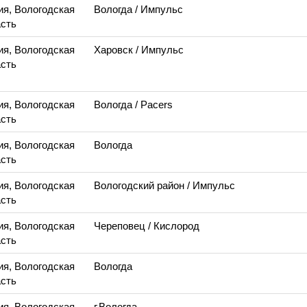
ия, Вологодская
Вологда
/ Импульс
сть
ия, Вологодская
Харовск
/ Импульс
сть
ия, Вологодская
Вологда
/ Pacers
сть
ия, Вологодская
Вологда
сть
ия, Вологодская
Вологодский район
/ Импульс
сть
ия, Вологодская
Череповец
/ Кислород
сть
ия, Вологодская
Вологда
сть
ия, Вологодская
г.Вологда