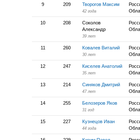
9
209
Творогов Максим
Росс
Обла
42 года
10
208
Соколов
Росс
Александр
Обла
39 лет
11
260
Ковалев Виталий
Росс
Обла
30 лет
12
247
Киселев Анатолий
Росс
Обла
35 лет
13
214
Синяков Дмитрий
Росс
Обла
47 лет
14
255
Белозеров Яков
Росс
Обла
31 год
15
227
Кузнецов Иван
Росс
Обла
44 года
16
229
Кизим Павел
Росс