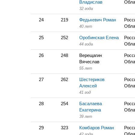
Владислав
Обла
32 года
24
219
Федькевич Роман
Росс
Обла
40 лет
25
252
Оробинская Елена
Росс
Обла
44 года
26
248
Верещагин
Росс
Вячеслав
Обла
55 лет
27
262
Шестериков
Росс
Алексей
Обла
41 год
28
254
Басалаева
Росс
Екатерина
Обла
39 лет
29
323
Комбаров Роман
Росс
Обла
42 года