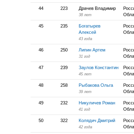
44
223
Драчев Владимир
Росс
Обла
38 лет
45
235
Богатырев
Росс
Алексей
Обла
43 года
46
250
Липин Артем
Росс
Обла
31 год
47
239
Заулов Константин
Росс
Обла
45 лет
48
258
Рыбакова Ольга
Росс
Обла
39 лет
49
232
Никуличев Роман
Росс
Обла
41 год
50
322
Колядич Дмитрий
Росс
Обла
42 года