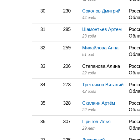
30
230
Соколов Дмитрий
Росс
Обла
44 года
31
285
Шамонтьев Артем
Росс
Обла
23 года
32
259
Михайлова Анна
Росс
Обла
51 год
33
206
Степанова Алина
Росс
Обла
22 года
34
273
Третьяков Виталий
Росс
Обла
42 года
35
328
Скалкин Артём
Росс
Обла
22 года
36
307
Прыгов Илья
Росс
Обла
29 лет
37
325
Лукинский
Росс