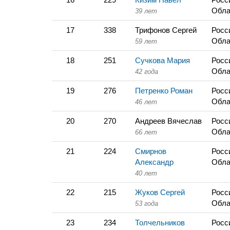
Обла
39 лет
17
338
Трифонов Сергей
Росс
Обла
59 лет
18
251
Сучкова Мария
Росс
Обла
42 года
19
276
Петренко Роман
Росс
Обла
46 лет
20
270
Андреев Вячеслав
Росс
Обла
66 лет
21
224
Смирнов
Росс
Александр
Обла
40 лет
22
215
Жуков Сергей
Росс
Обла
53 года
23
234
Толчельников
Росс