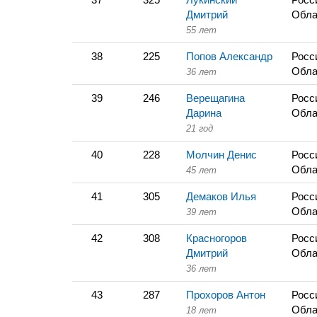
Дмитрий
Обла
55 лет
38
225
Попов Александр
Росс
Обла
36 лет
39
246
Верещагина
Росс
Дарина
Обла
21 год
40
228
Молчин Денис
Росс
Обла
45 лет
41
305
Демаков Илья
Росс
Обла
39 лет
42
308
Красногоров
Росс
Дмитрий
Обла
36 лет
43
287
Прохоров Антон
Росс
Обла
18 лет