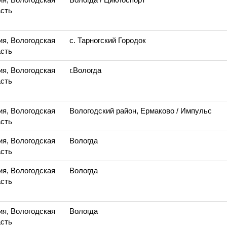
сть
ия, Вологодская
с. Тарногский Городок
сть
ия, Вологодская
г.Вологда
сть
ия, Вологодская
Вологодский район, Ермаково
/ Импульс
сть
ия, Вологодская
Вологда
сть
ия, Вологодская
Вологда
сть
ия, Вологодская
Вологда
сть