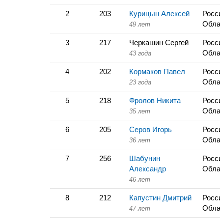
2
203
Курицын Алексей
Росс
Обла
49 лет
3
217
Черкашин Сергей
Росс
Обла
43 года
4
202
Кормаков Павел
Росс
Обла
23 года
5
218
Фролов Никита
Росс
Обла
35 лет
6
205
Серов Игорь
Росс
Обла
36 лет
7
256
Шабунин
Росс
Александр
Обла
46 лет
8
212
Капустин Дмитрий
Росс
Обла
47 лет