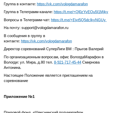
Группа в контакте:
https://vk.com/vologdamarafon
Группа в Телеграмм-канале:
https://t.me/+Ql0zYvEOu5I1Mjky
Вопросы в Телеграмм-чат:
https://t.me/+Ejvt5Q5dcIkyNGUy
На почту: support@vologdamarafon.ru
В сообщения в группу в
контакте:
https://vk.com/vologdamarafon
Директор соревнований СуперЛиги ВМ : Прыгов Валерий
По организационным вопросам, офис ВологдаМарафон в
Вологде: ул. Мира, д.80 тел.
8-921-717-45-44
Смирнова
Антонина.
Настоящее Положение является приглашением на
соревнование
Приложение №1
Призовой фонд «Шекснинский полумарафон