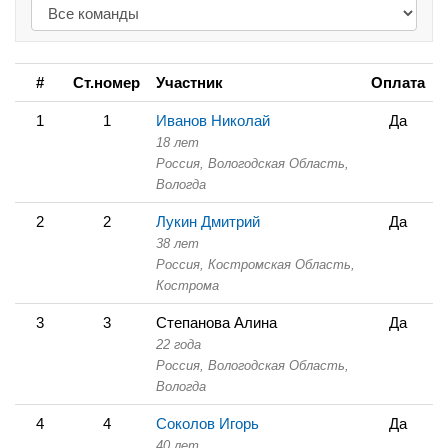
#
Ст.номер
Участник
Оплата
1
1
Иванов Николай
Да
18 лет
Россия, Вологодская Область,
Вологда
2
2
Лукин Дмитрий
Да
38 лет
Россия, Костромская Область,
Кострома
3
3
Степанова Алина
Да
22 года
Россия, Вологодская Область,
Вологда
4
4
Соколов Игорь
Да
40 лет