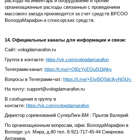
расходы на инвентарь и оборудование и прочие
организационные расходы связанные с проведением
массового заезда производятся за счет средств ВРСОО
ВологдаМарафон и спонсорских средств.
14. Официальные каналы для информации и связи:
Сайт: vologdamarafon.ru
Группа в контакте:
https://vk.com/vologdamarafon
Телеграмм-канал:
https://t.me/+Ql0zYvEOu5I1Mjky
Вопросы в Телеграмм-чат:
https://t.me/+Ejvt5Q5dcIkyNGUy
На почту: support@vologdamarafon.ru
В сообщения в группу в
контакте:
https://vk.com/vologdamarafon
Директор соревнований СуперЛиги ВМ : Прыгов Валерий
По организационным вопросам, офис ВологдаМарафон в
Вологде: ул. Мира, д.80 тел. 8-921-717-45-44 Смирнова
Антонина.