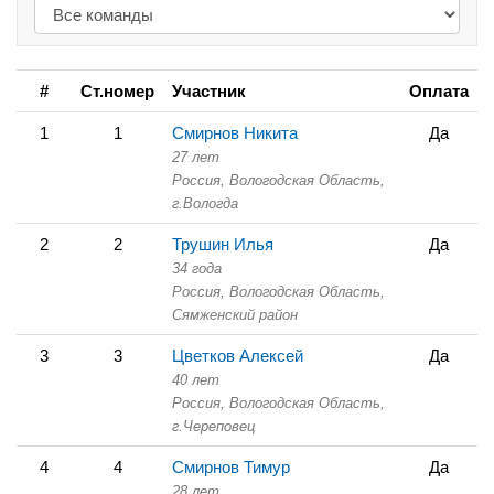
#
Ст.номер
Участник
Оплата
1
1
Смирнов Никита
Да
27 лет
Россия, Вологодская Область,
г.Вологда
2
2
Трушин Илья
Да
34 года
Россия, Вологодская Область,
Сямженский район
3
3
Цветков Алексей
Да
40 лет
Россия, Вологодская Область,
г.Череповец
4
4
Смирнов Тимур
Да
28 лет