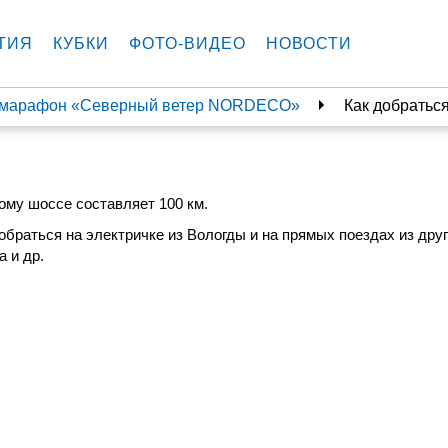
ТИЯ
КУБКИ
ФОТО-ВИДЕО
НОВОСТИ
умарафон «Северный ветер NORDECO»
Как добратьс
ому шоссе составляет 100 км.
браться на электричке из Вологды и на прямых поездах из друг
а и др.