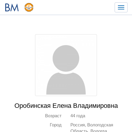
Toggl
navig
Оробинская Елена Владимировна
Возраст
44 года
Город
Россия, Вологодская
Область, Вологда