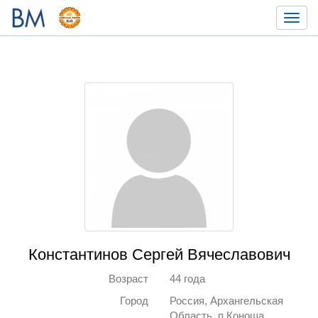
Toggl
navig
Константинов Сергей Вячеславович
Возраст
44 года
Город
Россия, Архангельская
Область, п.Коноша