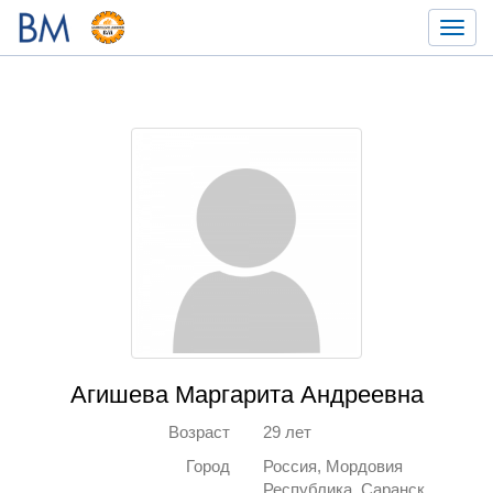
Toggl
navig
Агишева Маргарита Андреевна
Возраст
29 лет
Город
Россия, Мордовия
Республика, Саранск