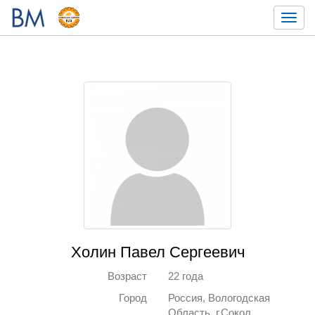
Toggl
navig
Холин Павел Сергеевич
Возраст
22 года
Город
Россия, Вологодская
Область, г.Сокол