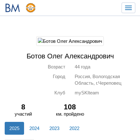
Toggl
navig
Ботов Олег Александрович
Возраст
44 года
Город
Россия, Вологодская
Область, г.Череповец
Клуб
mySKIteam
8
108
участий
км. пройдено
2025
2024
2023
2022