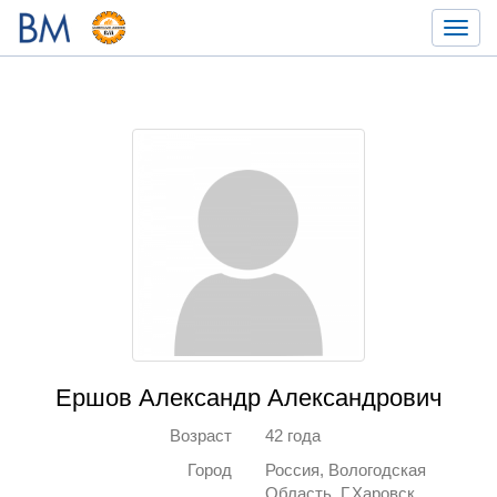
Toggl
navig
Ершов Александр Александрович
Возраст
42 года
Город
Россия, Вологодская
Область, Г.Харовск