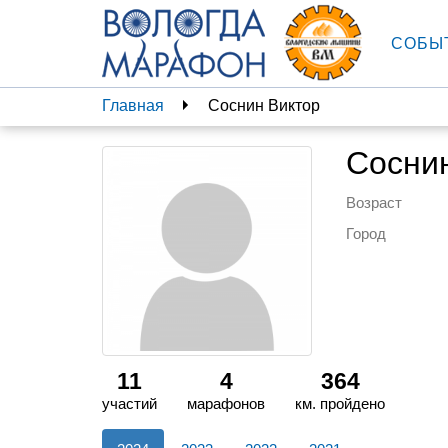
СОБЫ
Главная
Соснин Виктор
Сосни
Возраст
Город
11
4
364
участий
марафонов
км. пройдено