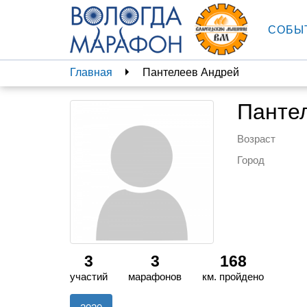
СОБЫ
Главная
Пантелеев Андрей
Панте
Возраст
Город
3
3
168
участий
марафонов
км. пройдено