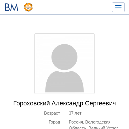
Toggl
navig
Гороховский Александр Сергеевич
Возраст
37 лет
Город
Россия, Вологодская
Область, Великий Устюг