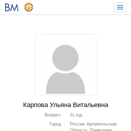
Toggl
navig
Карпова Ульяна Витальевна
Возраст
31 год
Город
Россия, Архангельская
Область, Приводино