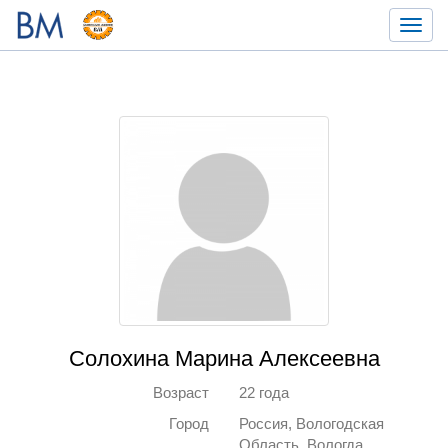
Toggl
navig
Солохина Марина Алексеевна
Возраст
22 года
Город
Россия, Вологодская
Область, Вологда