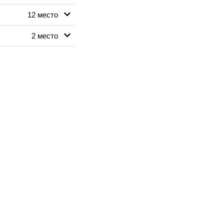
12 место
2 место