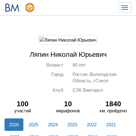
Toggl
navig
Ляпин Николай Юрьевич
Возраст
60 лет
Город
Россия, Вологодская
Область, г.Сокол
Клуб
СЛК Вииторул
100
10
1840
участий
марафонов
км. пройдено
2026
2025
2024
2023
2022
2021