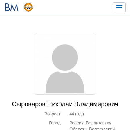
Toggl
navig
Сыроваров Николай Владимирович
Возраст
44 года
Город
Россия, Вологодская
Область, Вологодский