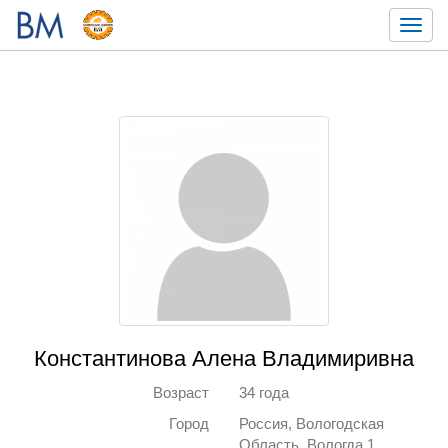
Toggl
navig
Константинова Алена Владимиривна
Возраст
34 года
Город
Россия, Вологодская
Область, Вологда 1