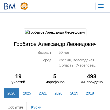
Toggl
navig
Горбатов Александр Леонидович
Возраст
50 лет
Город
Россия, Вологодская
Область, г.Череповец
19
5
493
участий
марафонов
км. пройдено
2026
2025
2021
2020
2019
2018
События
Кубки