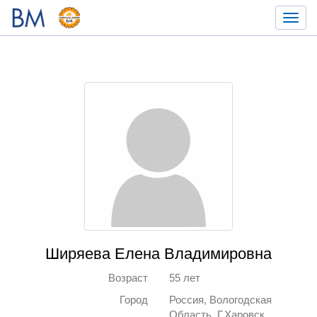
Toggl
navig
Ширяева Елена Владимировна
Возраст
55 лет
Город
Россия, Вологодская
Область, Г.Харовск