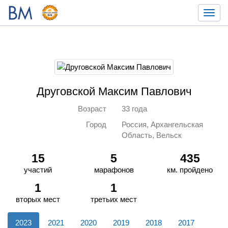
Toggl
navig
Друговской Максим Павлович
Возраст
33 года
Город
Россия, Архангельская
Область, Вельск
15
5
435
участий
марафонов
км. пройдено
1
1
вторых мест
третьих мест
2023
2021
2020
2019
2018
2017