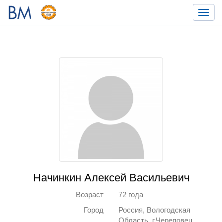
Toggl
navig
Начинкин Алексей Васильевич
Возраст
72 года
Город
Россия, Вологодская
Область, г.Череповец