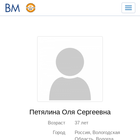
Toggl
navig
Петялина Оля Сергеевна
Возраст
37 лет
Город
Россия, Вологодская
Область, Вологда