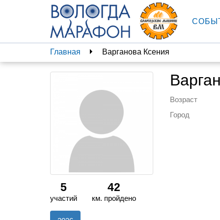
СОБЫ
Главная
Варганова Ксения
Варга
Возраст
Город
5
42
участий
км. пройдено