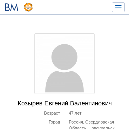
Toggl
navig
Козырев Евгений Валентинович
Возраст
47 лет
Город
Россия, Свердловская
Область, Новоуральск