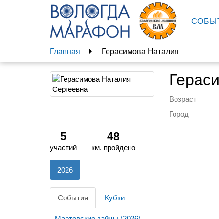
СОБЫ
Главная
Герасимова Наталия
Герас
Возраст
Город
5
48
участий
км. пройдено
2026
События
Кубки
Мартовские зайцы (2026)