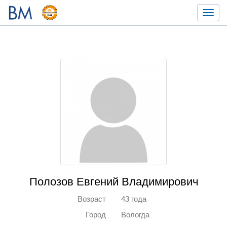
Toggl
navig
Полозов Евгений Владимирович
Возраст
43 года
Город
Вологда