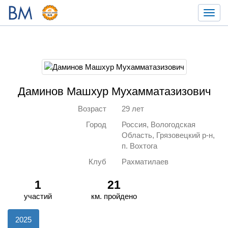
Toggl
navig
Даминов Машхур Мухамматазизович
Возраст
29 лет
Город
Россия, Вологодская
Область, Грязовецкий р-н,
п. Вохтога
Клуб
Рахматилаев
1
21
участий
км. пройдено
2025