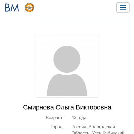
Toggl
navig
Смирнова Ольга Викторовна
Возраст
43 года
Город
Россия, Вологодская
Область, Усть Кубинский