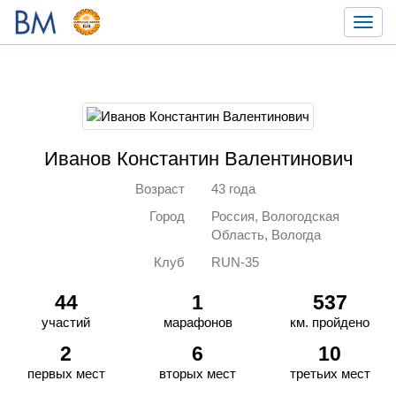
Toggl
navig
Иванов Константин Валентинович
Возраст
43 года
Город
Россия, Вологодская
Область, Вологда
Клуб
RUN-35
44
1
537
участий
марафонов
км. пройдено
2
6
10
первых мест
вторых мест
третьих мест