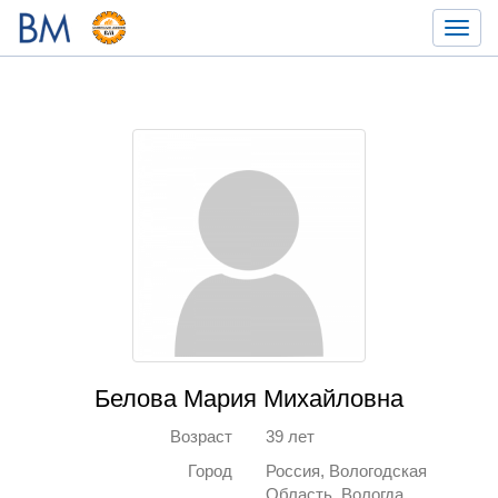
Toggl
navig
Белова Мария Михайловна
Возраст
39 лет
Город
Россия, Вологодская
Область, Вологда