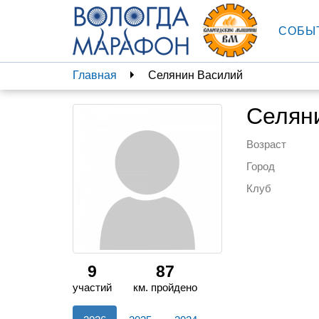
СОБЫ
Главная
Селянин Василий
Селян
Возраст
Город
Клуб
9
87
участий
км. пройдено