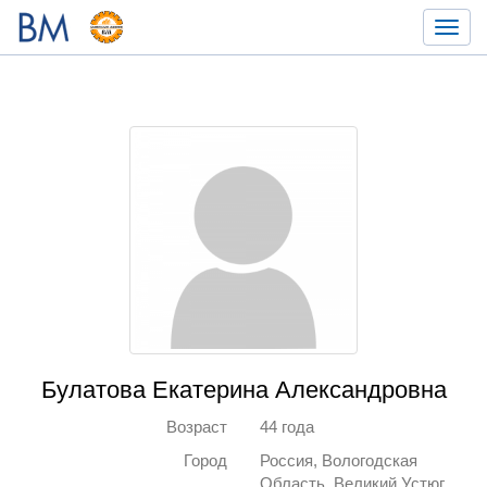
Toggl
navig
Булатова Екатерина Александровна
Возраст
44 года
Город
Россия, Вологодская
Область, Великий Устюг