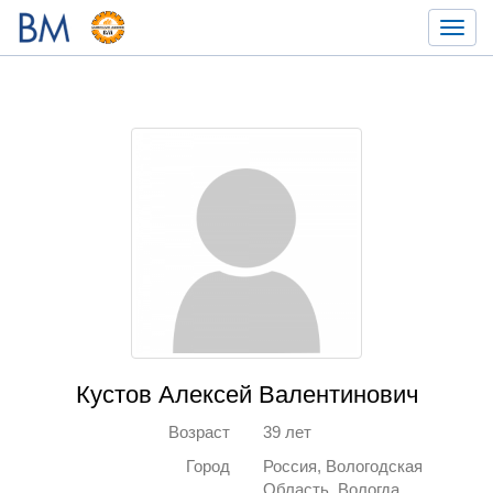
Toggl
navig
Кустов Алексей Валентинович
Возраст
39 лет
Город
Россия, Вологодская
Область, Вологда