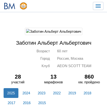
Toggl
navig
Заботин Альберт Альбертович
Возраст
60 лет
Город
Россия, Москва
Клуб
AEON SCOTT TEAM
28
13
860
участий
марафонов
км. пройдено
2025
2024
2023
2022
2019
2018
2017
2016
2015