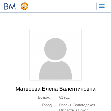
Toggl
navig
Матвеева Елена Валентиновна
Возраст
61 год
Город
Россия, Вологодская
Область, г.Сокол