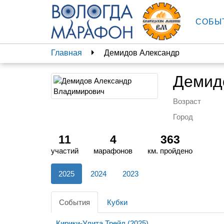
СОБЫ
Главная
Демидов Александр
Демид
Возраст
Город
11
4
363
участий
марафонов
км. пройдено
2025
2024
2023
События
Кубки
Кирики-Улита Трейл (2025)