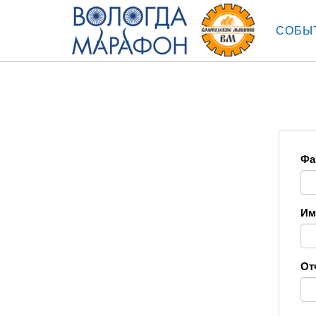
СОБЫ
Фа
Им
От