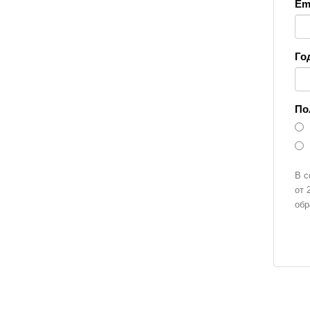
Ema
Го
По
В с
от 
обр