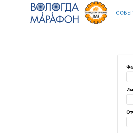
СОБЫ
Фа
Им
От