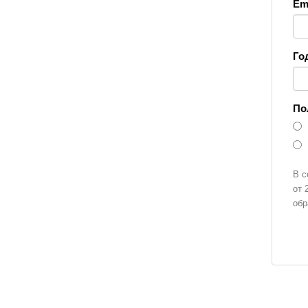
Ema
Го
По
В с
от 
обр