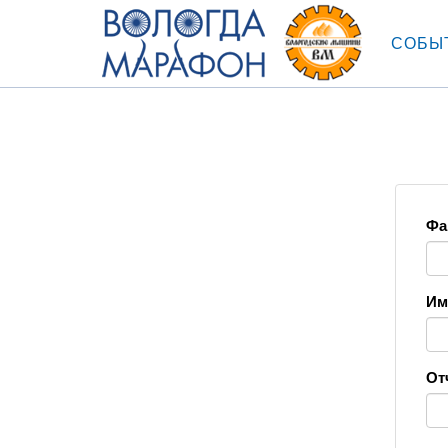
СОБЫ
Фа
Им
От