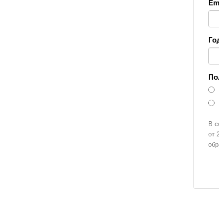
Ema
Го
По
В с
от 
обр