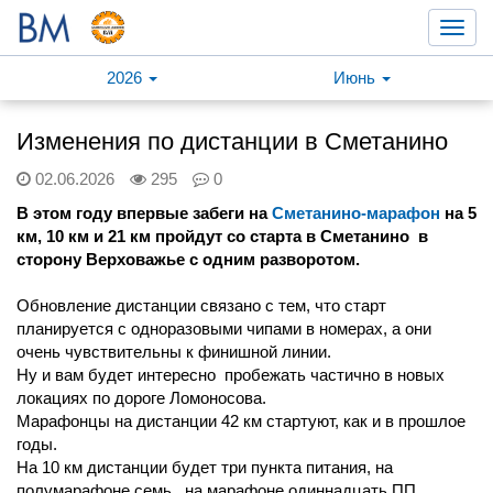
Toggl
navig
2026
Июнь
Изменения по дистанции в Сметанино
02.06.2026
295
0
В этом году впервые забеги на
Сметанино-марафон
на 5
км, 10 км и 21 км пройдут со старта в Сметанино в
сторону Верховажье с одним разворотом.
Обновление дистанции связано с тем, что старт
планируется с одноразовыми чипами в номерах, а они
очень чувствительны к финишной линии.
Ну и вам будет интересно пробежать частично в новых
локациях по дороге Ломоносова.
Марафонцы на дистанции 42 км стартуют, как и в прошлое
годы.
На 10 км дистанции будет три пункта питания, на
полумарафоне семь , на марафоне одиннадцать ПП.